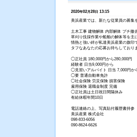
2020
02
28
13:15
年
月
日
美浜産業では、新たな従業員の募集
土木工事 建物解体 内部解体 プチ撤
草刈り伐採作業や船舶の解体等を主
情熱と強い絆が私達美浜産業の旗印
タフなあなたの応募お待ちしており
◯正社員 180,000円から280,000円
経験者 日当9,000円から
◯見習いアルバイト 日当 7,000円
◯要 普通自動車免許
◯社会保険 労災保険 損害保険
雇用保険 退職金制度 完備
◯正社員は土日祝日間隔休み
有給休暇年間10日
電話連絡の上、写真貼付履歴書持参
美浜産業 株式会社
098-833-6056
090-8624-6626