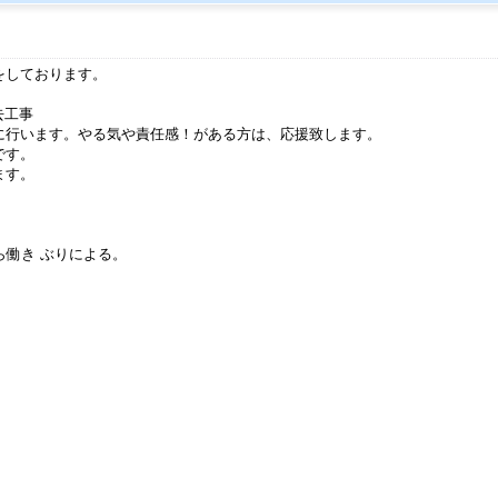
をしております。
去工事
に行います。やる気や責任感！がある方は、応援致します。
です。
ます。
から働き ぶりによる。