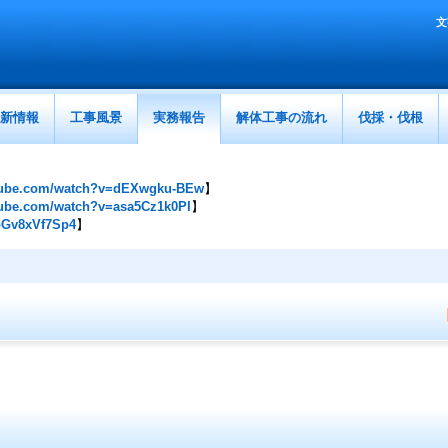
文
新情報
工事風景
実務報告
解体工事の流れ
伐採・伐根
utube.com/watch?v=dEXwgku-BEw
】
tube.com/watch?v=asa5Cz1k0PI
】
/oGv8xVf7Sp4
】