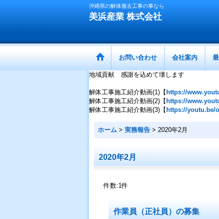
沖縄県の解体撤去工事の事なら
美浜産業 株式会社
お問い合わせ
会社案内
最
地域貢献 感謝を込めて壊します
解体工事施工紹介動画(1)【
https://www.yo
解体工事施工紹介動画(2)【
https://www.you
解体工事施工紹介動画(3)【
https://youtu.be
ホーム
>
実務報告
>
2020年2月
2020年2月
件数
:
1
件
作業員（正社員）の募集