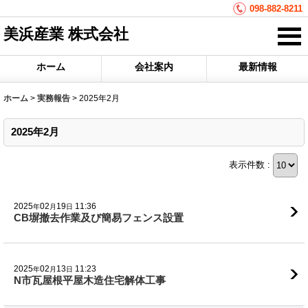
098-882-8211
美浜産業 株式会社
ホーム
会社案内
最新情報
ホーム
>
実務報告
>
2025年2月
2025年2月
表示件数 :
2025
02
19
11:36
年
月
日
CB塀撤去作業及び簡易フェンス設置
2025
02
13
11:23
年
月
日
N市瓦屋根平屋木造住宅解体工事